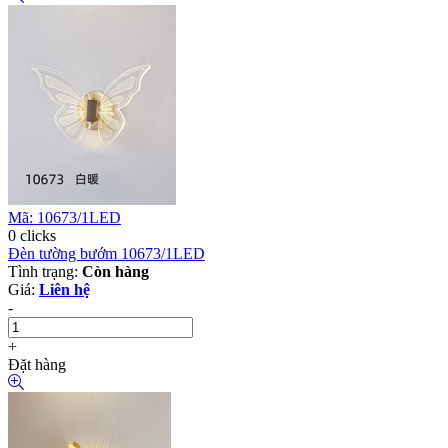
Mã: 10673/1LED
0 clicks
Đèn tường bướm 10673/1LED
Tình trạng:
Còn hàng
Giá:
Liên hệ
-
+
Đặt hàng