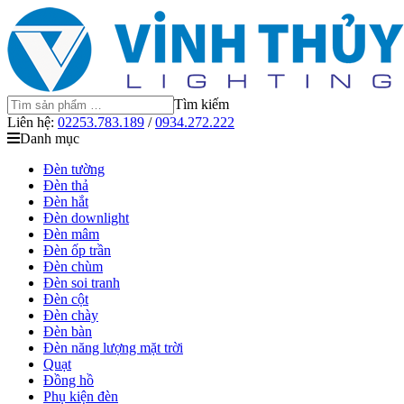
Tìm kiếm
Liên hệ:
02253.783.189
/
0934.272.222
Danh mục
Đèn tường
Đèn thả
Đèn hắt
Đèn downlight
Đèn mâm
Đèn ốp trần
Đèn chùm
Đèn soi tranh
Đèn cột
Đèn chày
Đèn bàn
Đèn năng lượng mặt trời
Quạt
Đồng hồ
Phụ kiện đèn