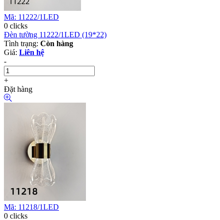
Mã: 11222/1LED
0 clicks
Đèn tường 11222/1LED (19*22)
Tình trạng:
Còn hàng
Giá:
Liên hệ
-
+
Đặt hàng
Mã: 11218/1LED
0 clicks