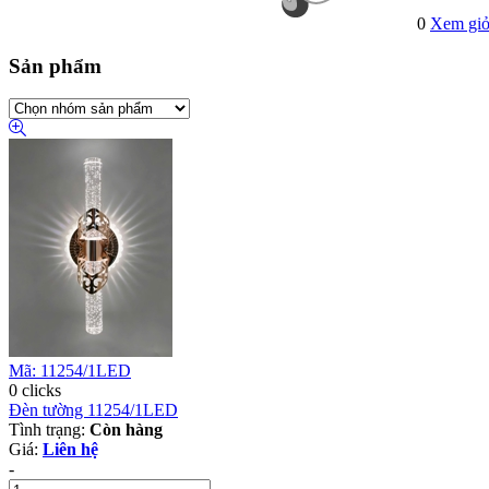
0
Xem giỏ
Sản phẩm
Mã: 11254/1LED
0 clicks
Đèn tường 11254/1LED
Tình trạng:
Còn hàng
Giá:
Liên hệ
-