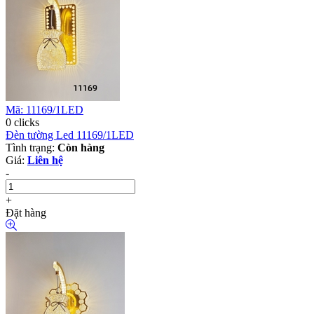
Mã: 11169/1LED
0 clicks
Đèn tường Led 11169/1LED
Tình trạng:
Còn hàng
Giá:
Liên hệ
-
+
Đặt hàng