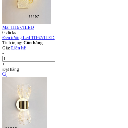
Mã: 11167/1LED
0 clicks
Đèn tường Led 11167/1LED
Tình trạng:
Còn hàng
Giá:
Liên hệ
-
+
Đặt hàng