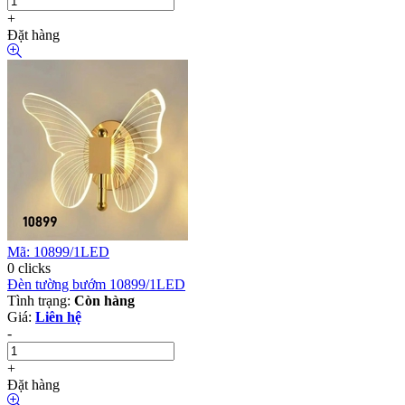
+
Đặt hàng
Mã: 10899/1LED
0 clicks
Đèn tường bướm 10899/1LED
Tình trạng:
Còn hàng
Giá:
Liên hệ
-
+
Đặt hàng