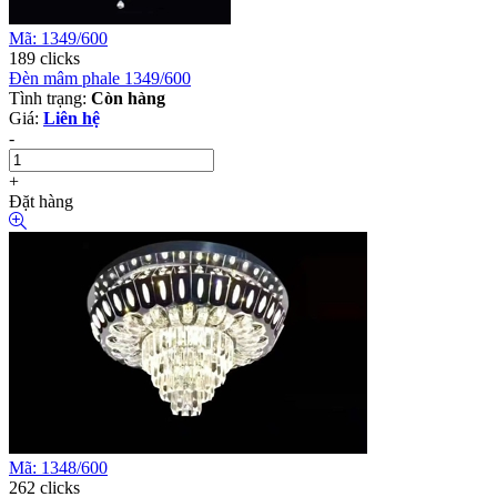
Mã: 1349/600
189 clicks
Đèn mâm phale 1349/600
Tình trạng:
Còn hàng
Giá:
Liên hệ
-
+
Đặt hàng
Mã: 1348/600
262 clicks