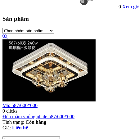
0
Xem giỏ
Sản phẩm
Mã: 587/600*600
0 clicks
Đèn mâm vuông phale 587/600*600
Tình trạng:
Còn hàng
Giá:
Liên hệ
-