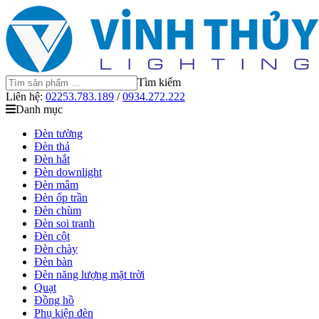
Tìm kiếm
Liên hệ:
02253.783.189
/
0934.272.222
Danh mục
Đèn tường
Đèn thả
Đèn hắt
Đèn downlight
Đèn mâm
Đèn ốp trần
Đèn chùm
Đèn soi tranh
Đèn cột
Đèn chày
Đèn bàn
Đèn năng lượng mặt trời
Quạt
Đồng hồ
Phụ kiện đèn