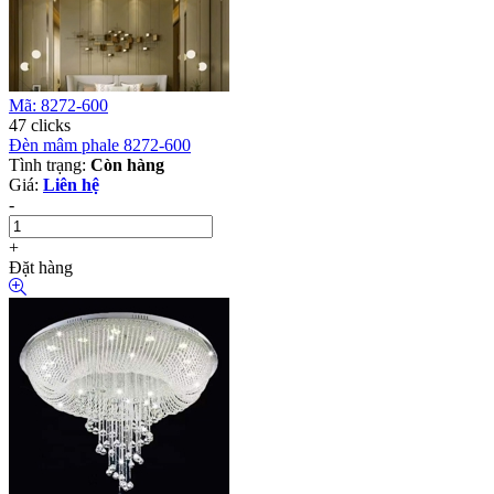
Mã: 8272-600
47 clicks
Đèn mâm phale 8272-600
Tình trạng:
Còn hàng
Giá:
Liên hệ
-
+
Đặt hàng