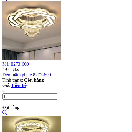
Mã: 8273-600
49 clicks
Đèn mâm phale 8273-600
Tình trạng:
Còn hàng
Giá:
Liên hệ
-
+
Đặt hàng