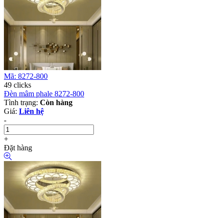
Mã: 8272-800
49 clicks
Đèn mâm phale 8272-800
Tình trạng:
Còn hàng
Giá:
Liên hệ
-
+
Đặt hàng