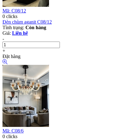
Mã: C08/12
0 clicks
Đèn chùm aganit C08/12
Tình trạng:
Còn hàng
Giá:
Liên hệ
-
+
Đặt hàng
Mã: C08/6
0 clicks