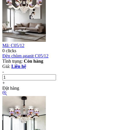
Mã: C05/12
0 clicks
Đèn chùm aganit C05/12
Tình trạng:
Còn hàng
Giá:
Liên hệ
-
+
Đặt hàng