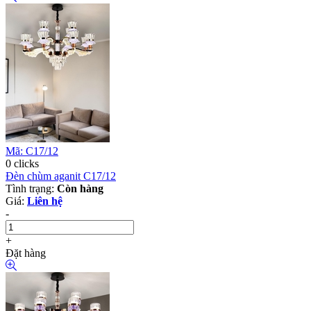
Mã: C17/12
0 clicks
Đèn chùm aganit C17/12
Tình trạng:
Còn hàng
Giá:
Liên hệ
-
+
Đặt hàng