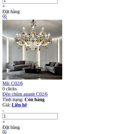
+
Đặt hàng
Mã: C02/6
0 clicks
Đèn chùm aganit C02/6
Tình trạng:
Còn hàng
Giá:
Liên hệ
-
+
Đặt hàng