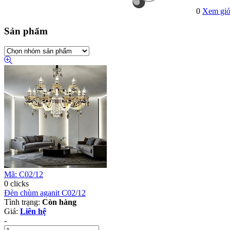
0
Xem giỏ
Sản phẩm
Mã: C02/12
0 clicks
Đèn chùm aganit C02/12
Tình trạng:
Còn hàng
Giá:
Liên hệ
-