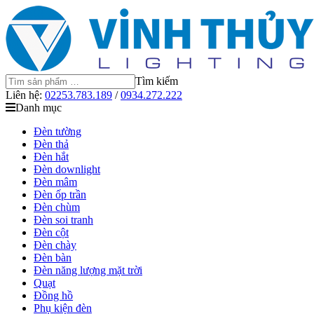
Tìm kiếm
Liên hệ:
02253.783.189
/
0934.272.222
Danh mục
Đèn tường
Đèn thả
Đèn hắt
Đèn downlight
Đèn mâm
Đèn ốp trần
Đèn chùm
Đèn soi tranh
Đèn cột
Đèn chày
Đèn bàn
Đèn năng lượng mặt trời
Quạt
Đồng hồ
Phụ kiện đèn