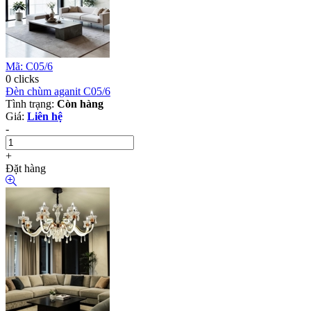
Mã: C05/6
0 clicks
Đèn chùm aganit C05/6
Tình trạng:
Còn hàng
Giá:
Liên hệ
-
+
Đặt hàng