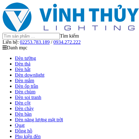
Tìm kiếm
Liên hệ:
02253.783.189
/
0934.272.222
Danh mục
Đèn tường
Đèn thả
Đèn hắt
Đèn downlight
Đèn mâm
Đèn ốp trần
Đèn chùm
Đèn soi tranh
Đèn cột
Đèn chày
Đèn bàn
Đèn năng lượng mặt trời
Quạt
Đồng hồ
Phụ kiện đèn