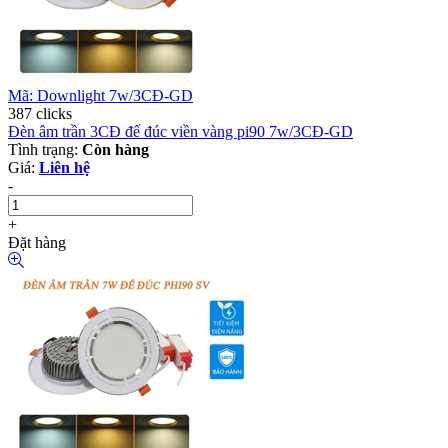
Mã: Downlight 7w/3CĐ-GD
387 clicks
Đèn âm trần 3CĐ đế đúc viền vàng pi90 7w/3CĐ-GD
Tình trạng:
Còn hàng
Giá:
Liên hệ
-
+
Đặt hàng