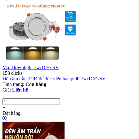
Mã: Downlight 7w/1CĐ-SV
158 clicks
Đèn âm trần 1CĐ đế đúc viền bạc pi90 7w/1CĐ-SV
Tình trạng:
Còn hàng
Giá:
Liên hệ
-
+
Đặt hàng