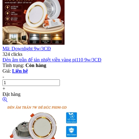
Mã: Downlight 9w/3CĐ
324 clicks
Đèn âm trần đế tản nhiệt viền vàng pi110 9w/3CĐ
Tình trạng:
Còn hàng
Giá:
Liên hệ
-
+
Đặt hàng