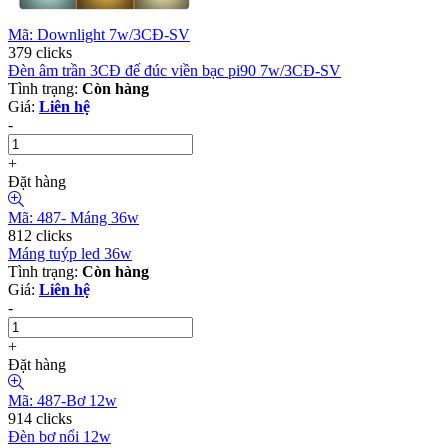
Mã: Downlight 7w/3CĐ-SV
379 clicks
Đèn âm trần 3CĐ đế đúc viền bạc pi90 7w/3CĐ-SV
Tình trạng:
Còn hàng
Giá:
Liên hệ
-
+
Đặt hàng
Mã: 487- Máng 36w
812 clicks
Máng tuýp led 36w
Tình trạng:
Còn hàng
Giá:
Liên hệ
-
+
Đặt hàng
Mã: 487-Bơ 12w
914 clicks
Đèn bơ nổi 12w