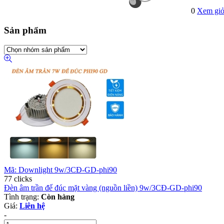
0
Xem giỏ
Sản phẩm
Mã: Downlight 9w/3CĐ-GD-phi90
77 clicks
Đèn âm trần đế đúc mặt vàng (nguồn liền) 9w/3CĐ-GD-phi90
Tình trạng:
Còn hàng
Giá:
Liên hệ
-