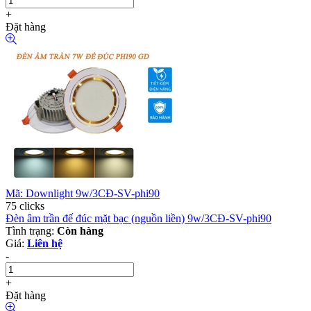
+
Đặt hàng
Mã: Downlight 9w/3CĐ-SV-phi90
75 clicks
Đèn âm trần đế đúc mặt bạc (nguồn liền) 9w/3CĐ-SV-phi90
Tình trạng:
Còn hàng
Giá:
Liên hệ
-
+
Đặt hàng